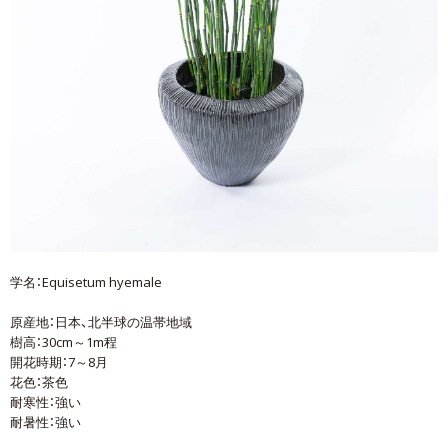
学名：Equisetum hyemale
原産地：日本、北半球の温帯地域
樹高：30cm～1m程
開花時期：7～8月
花色：茶色
耐寒性：強い
耐暑性：強い