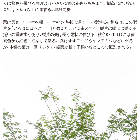
くは紫色を帯びる萼片より小さい 5個の花弁をもちます。樹高 15m、幹の
直径は 80cm 以上に達する。雌雄同株。
葉は長さ 3.5～6cm、幅 3～7cm で、掌状に深く 5～9裂する。和名は、この裂
片を「いろはにほへと……」と数えたことに由来する。裂片の縁には鋭く不
揃いの重鋸歯があり、裂片の先は長く尾状に伸びる。秋（10～12月）には黄
褐色から紅色に紅葉して散る。 葉はオオモミジやヤマモミジなどに似る
が、本種の葉は一回り小さく、鋸葉が粗く不揃いなところで区別される。