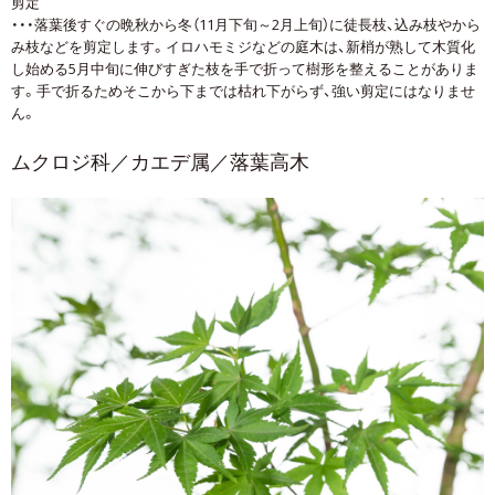
剪定
・・・落葉後すぐの晩秋から冬（11月下旬～2月上旬）に徒長枝、込み枝やから
み枝などを剪定します。イロハモミジなどの庭木は、新梢が熟して木質化
し始める5月中旬に伸びすぎた枝を手で折って樹形を整えることがありま
す。手で折るためそこから下までは枯れ下がらず、強い剪定にはなりませ
ん。
ムクロジ科／カエデ属／落葉高木