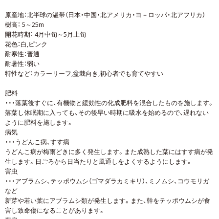
原産地：北半球の温帯（日本・中国・北アメリカ・ヨ－ロッパ・北アフリカ）
樹高： 5～25m
開花時期： 4月中旬～5月上旬
花色：白,ピンク
耐寒性：普通
耐暑性：弱い
特性など：カラーリーフ,盆栽向き,初心者でも育てやすい
肥料
・・・落葉後すぐに、有機物と緩効性の化成肥料を混合したものを施します。
落葉し休眠期に入っても、その後早い時期に吸水を始めるので、遅れない
ように肥料を施します。
病気
・・・うどんこ病、すす病
うどんこ病が梅雨どきに多く発生します。また成熟した葉にはすす病が発
生します。日ごろから日当たりと風通しをよくするようにします。
害虫
・・・アブラムシ、テッポウムシ（ゴマダラカミキリ）、ミノムシ、コウモリガ
など
新芽や若い葉にアブラムシ類が発生します。また、幹をテッポウムシが食
害し致命傷になることがあります。