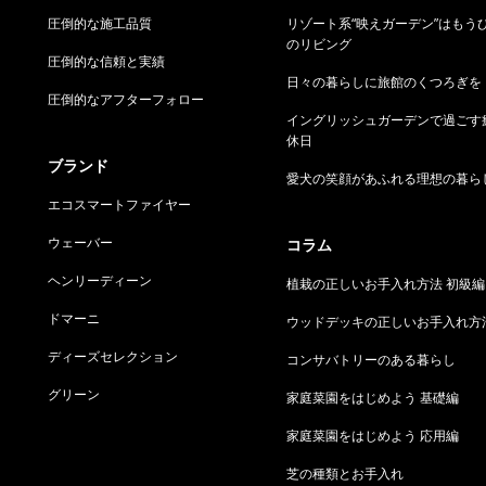
圧倒的な施工品質
リゾート系“映えガーデン”はもう
のリビング
圧倒的な信頼と実績
日々の暮らしに旅館のくつろぎを
圧倒的なアフターフォロー
イングリッシュガーデンで過ごす
休日
ブランド
愛犬の笑顔があふれる理想の暮ら
エコスマートファイヤー
ウェーバー
コラム
ヘンリーディーン
植栽の正しいお手入れ方法 初級編
ドマーニ
ウッドデッキの正しいお手入れ方
ディーズセレクション
コンサバトリーのある暮らし
グリーン
家庭菜園をはじめよう 基礎編
家庭菜園をはじめよう 応用編
芝の種類とお手入れ