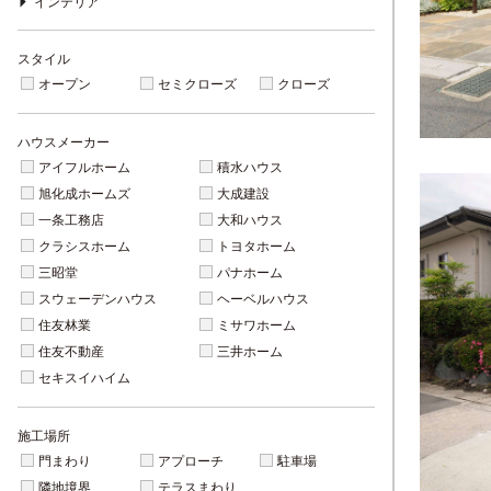
インテリア
スタイル
オープン
セミクローズ
クローズ
ハウスメーカー
アイフルホーム
積水ハウス
旭化成ホームズ
大成建設
一条工務店
大和ハウス
クラシスホーム
トヨタホーム
三昭堂
パナホーム
スウェーデンハウス
ヘーベルハウス
住友林業
ミサワホーム
住友不動産
三井ホーム
セキスイハイム
施工場所
門まわり
アプローチ
駐車場
隣地境界
テラスまわり