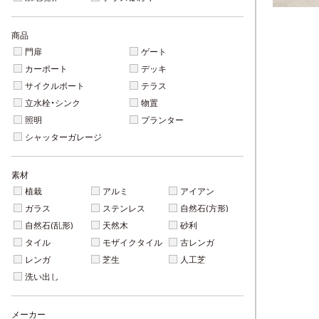
商品
門扉
ゲート
カーポート
デッキ
サイクルポート
テラス
立水栓・シンク
物置
照明
プランター
シャッターガレージ
素材
植栽
アルミ
アイアン
ガラス
ステンレス
自然石(方形)
自然石(乱形)
天然木
砂利
タイル
モザイクタイル
古レンガ
レンガ
芝生
人工芝
洗い出し
メーカー