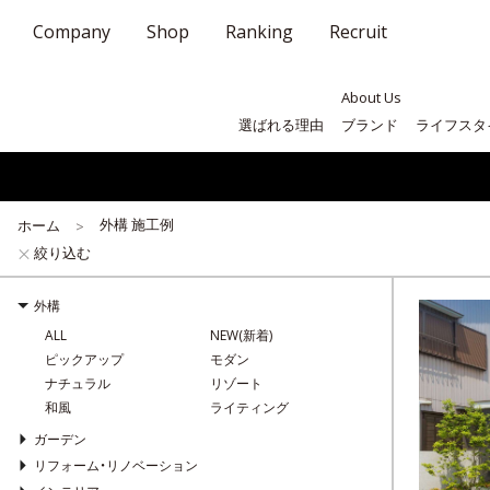
Company
Shop
Ranking
Recruit
About Us
選ばれる理由
ブランド
ライフスタ
外構 施工例
ホーム
絞り込む
外構
ALL
NEW(新着)
ピックアップ
モダン
ナチュラル
リゾート
和風
ライティング
ガーデン
リフォーム・リノベーション