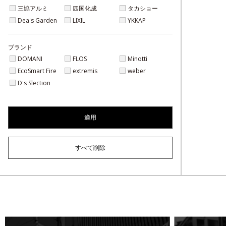
三協アルミ
四国化成
タカショー
Dea's Garden
LIXIL
YKKAP
ブランド
DOMANI
FLOS
Minotti
EcoSmart Fire
extremis
weber
D's Slection
詳しくはコチラ
適用
すべて削除
詳しくはコチラ