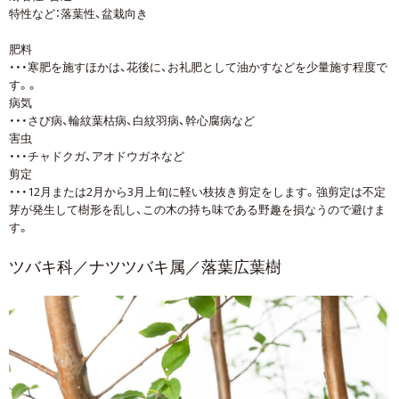
特性など：落葉性、盆栽向き
肥料
・・・寒肥を施すほかは、花後に、お礼肥として油かすなどを少量施す程度で
す。。
病気
・・・さび病、輪紋葉枯病、白紋羽病、幹心腐病など
害虫
・・・チャドクガ、アオドウガネなど
剪定
・・・12月または2月から3月上旬に軽い枝抜き剪定をします。強剪定は不定
芽が発生して樹形を乱し、この木の持ち味である野趣を損なうので避けま
す。
ツバキ科／ナツツバキ属／落葉広葉樹