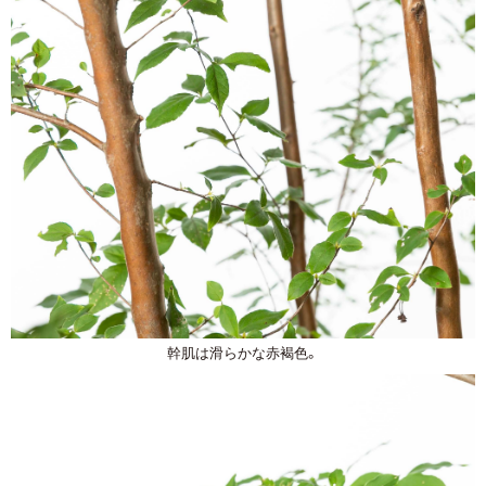
幹肌は滑らかな赤褐色。