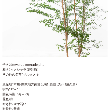
学名：
Stewartia monadelpha
和名：
ヒメシャラ（姫沙羅）
その他の名前：
サルタノキ
原産地：
本州（関東地方南部以南）、四国、九州（屋久島）
樹高：12～15ｍ
開花時期：6月～7月
花色：白
耐寒性：やや弱い
耐暑性：普通