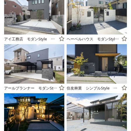
アイ工務店 モダンStyle 新築外構
ヘーベルハウス モダンStyle 新築外構
アールプランナー モダンStyle 新築外構
住友林業 シンプルStyle 新築外構