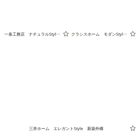
一条工務店 ナチュラルStyle 新築外構
クラシスホーム モダンStyle 新築外構
三井ホーム エレガントStyle 新築外構