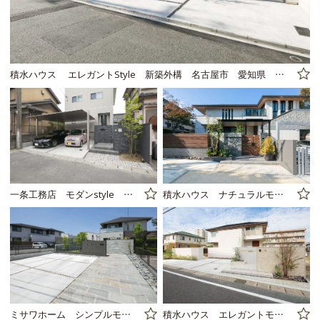
積水ハウス エレガントStyle 新築外構 名古屋市 愛知県 かっこいい おしゃれ
一条工務店 モダンstyle 新築外構
積水ハウス ナチュラルモダンStyle 新築外構 愛知県 日進市
ミサワホーム シンプルモダンStyle 新築外構
積水ハウス エレガントモダンStyle 新築外構