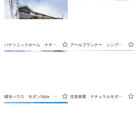
パナソニックホーム ナチュラルStyle リフォーム外構
アールプランナー シンプルナチュラルStyle 新築外構
積水ハウス モダンStyle 新築外構
住友林業 ナチュラルモダンStyle 新築外構