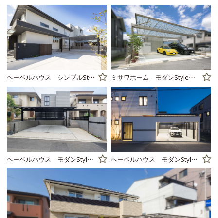
ヘーベルハウス シンプルStyle 新築外構
ミサワホーム モダンStyle 新築外構 名古屋市 愛知県 かっこいい
ヘーベルハウス モダンStyle 新築外構 愛知県 名古屋市
へーベルハウス モダンStyle 新築外構