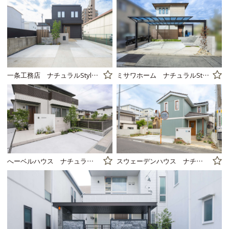
一条工務店 ナチュラルStyle リフォームガーデン
ミサワホーム ナチュラルStyle 新築外構＋ガーデン
へーベルハウス ナチュラルモダンStyle 新築外構
スウェーデンハウス ナチュラルStyle 新築外構