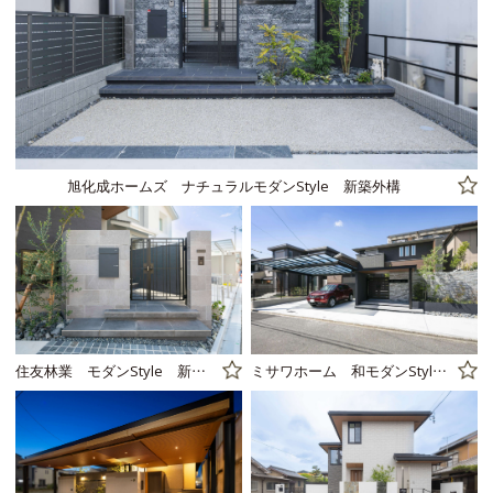
旭化成ホームズ ナチュラルモダンStyle 新築外構
住友林業 モダンStyle 新築外構
ミサワホーム 和モダンStyle 新築外構