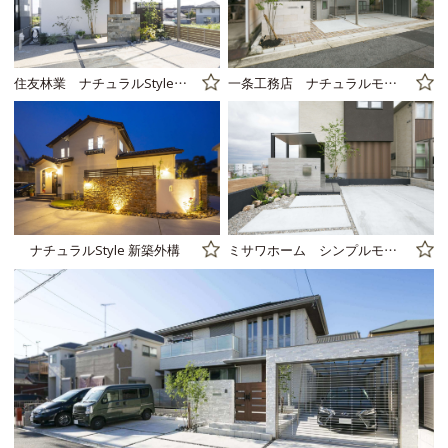
住友林業 ナチュラルStyle 新築外構
一条工務店 ナチュラルモダンStyle 新築外構
ナチュラルStyle 新築外構
ミサワホーム シンプルモダンStyle 新築外構