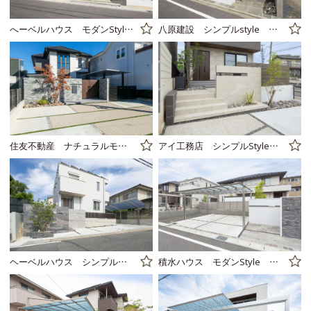
へーベルハウス モダンStyle 新築外構
八原建設 シンプルstyle 新築外構
住友不動産 ナチュラルモダンStyle 新築外構
アイ工務店 シンプルStyle 新築外構
ヘーベルハウス シンプルモダンStyle 新築外構
積水ハウス モダンStyle 新築外構