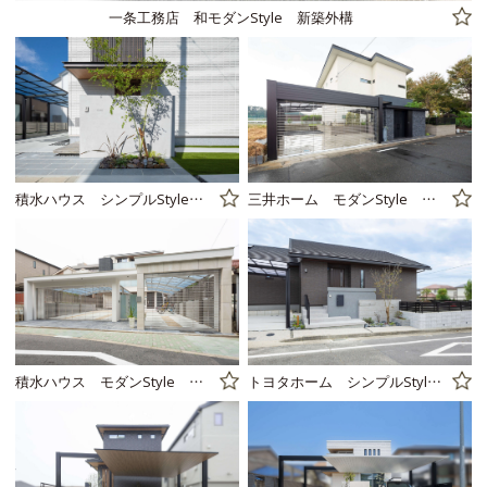
一条工務店 和モダンStyle 新築外構
積水ハウス シンプルStyle 新築外構 愛知県 一宮市
三井ホーム モダンStyle リフォーム外構
積水ハウス モダンStyle 新築外構 愛知県 名古屋市
トヨタホーム シンプルStyle 新築外構