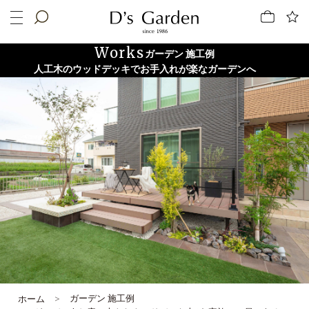
Works
ガーデン 施工例
人工木のウッドデッキでお手入れが楽なガーデンへ
ガーデン 施工例
ホーム