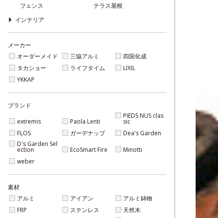
フェンス
テラス屋根
インテリア
メーカー
オーダーメイド
三協アルミ
四国化成
タカショー
ライフタイム
LIXIL
YKKAP
ブランド
PIEDS NUS clas
extremis
Paola Lenti
sic
FLOS
ガーデナップ
Dea's Garden
D's Garden Sel
ection
EcoSmart Fire
Minotti
weber
素材
アルミ
アイアン
アルミ鋳物
FRP
ステンレス
天然木