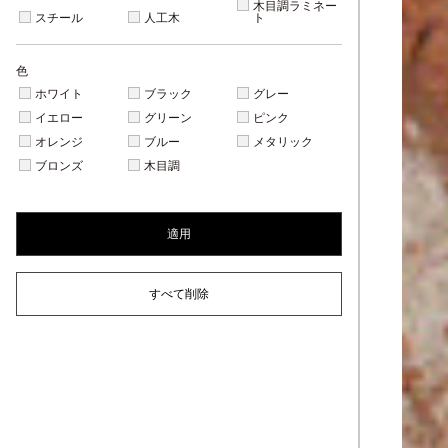
木目調ラミネー
スチール
人工木
ト
色
ホワイト
ブラック
グレー
イエロー
グリーン
ピンク
オレンジ
ブルー
メタリック
ブロンズ
木目調
適用
すべて削除