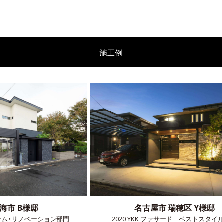
施工例
詳しくはコチラ
詳しくはコチラ
詳しくはコチラ
詳しくはコチラ
名古屋市 瑞穂区 Y様邸
部門
2020 YKK ファサード ベストスタイル賞
2