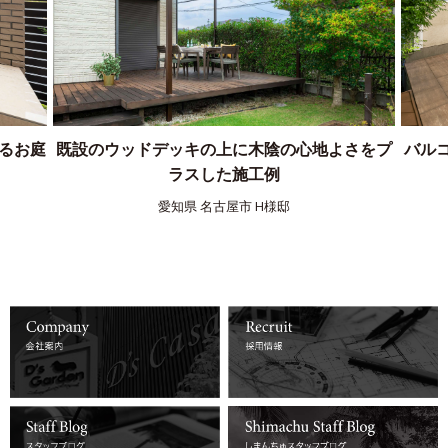
詳しくはコチラ
詳しくはコチラ
るお庭
既設のウッドデッキの上に木陰の心地よさをプ
バル
詳しくはコチラ
詳しくはコチラ
ラスした施工例
愛知県 名古屋市 H様邸
詳しくはコチラ