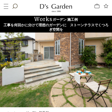
Works
ガーデン 施工例
工事を何回かに分けて理想のガーデンに ストーンテラスでくつろ
ぎ空間を