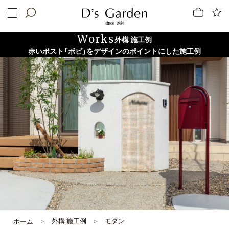
Works
外構 施工例
赤いポスト「ボビ」をデザインのポイントにした施工例
外構 施工例
モダン
ホーム