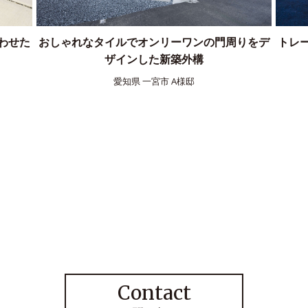
詳しくはコチラ
詳しくはコチラ
詳しくはコチラ
りをデ
トレーラーハウスを使用したレンタルスペース
シャ
のリゾートガーデン
愛知県 南知多町 K様邸
Contact