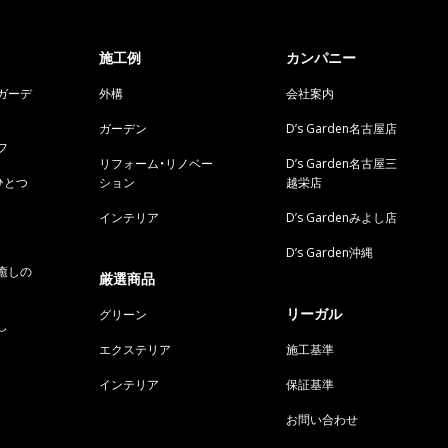
施工例
カンパニー
ガーデ
外構
会社案内
ガーデン
D’s Garden名古屋店
フ
リフォーム・リノベー
D’s Garden名古屋三
ひとつ
ション
越栄店
インテリア
D’s Gardenみよし店
D’s Garden沖縄
癒しの
厳選商品
リーガル
グリーン
し
エクステリア
施工基準
インテリア
保証基準
お問い合わせ