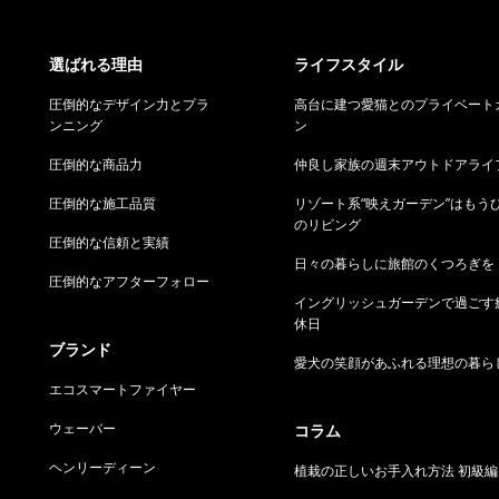
選ばれる理由
ライフスタイル
圧倒的なデザイン力とプラ
高台に建つ愛猫とのプライベート
ンニング
ン
圧倒的な商品力
仲良し家族の週末アウトドアライ
圧倒的な施工品質
リゾート系“映えガーデン”はもう
のリビング
圧倒的な信頼と実績
日々の暮らしに旅館のくつろぎを
圧倒的なアフターフォロー
イングリッシュガーデンで過ごす
休日
ブランド
愛犬の笑顔があふれる理想の暮ら
エコスマートファイヤー
ウェーバー
コラム
ヘンリーディーン
植栽の正しいお手入れ方法 初級編