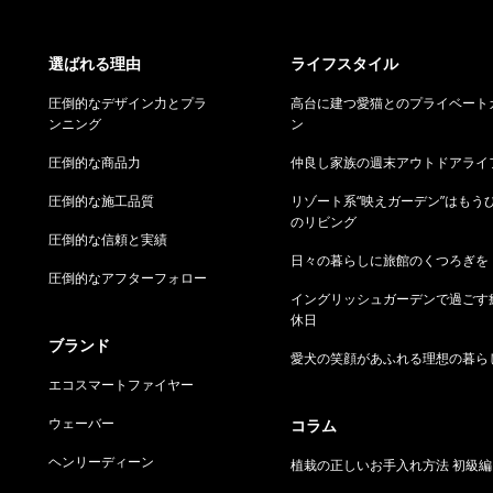
選ばれる理由
ライフスタイル
圧倒的なデザイン力とプラ
高台に建つ愛猫とのプライベート
ンニング
ン
圧倒的な商品力
仲良し家族の週末アウトドアライ
圧倒的な施工品質
リゾート系“映えガーデン”はもう
のリビング
圧倒的な信頼と実績
日々の暮らしに旅館のくつろぎを
圧倒的なアフターフォロー
イングリッシュガーデンで過ごす
休日
ブランド
愛犬の笑顔があふれる理想の暮ら
エコスマートファイヤー
ウェーバー
コラム
ヘンリーディーン
植栽の正しいお手入れ方法 初級編