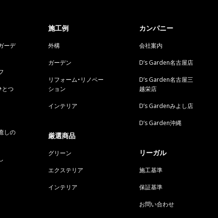
施工例
カンパニー
ガーデ
外構
会社案内
ガーデン
D’s Garden名古屋店
フ
リフォーム・リノベー
D’s Garden名古屋三
ひとつ
ション
越栄店
インテリア
D’s Gardenみよし店
D’s Garden沖縄
癒しの
厳選商品
リーガル
グリーン
し
エクステリア
施工基準
インテリア
保証基準
お問い合わせ