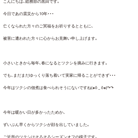
こんにちは、総務部の黒田です。
今日であの震災から10年・・・
亡くなられた方々のご冥福をお祈りするとともに、
被害に遭われた方々に心からお見舞い申し上げます。
小さいときから毎年、春になるとツクシを摘みに行きます。
でも、まだまだゆっくり落ち着いて実家に帰ることができず・・・
今年はツクシの佃煮は食べられそうにないですね(๑ŏ _ ŏ๑)↷↷
今年は暖かい日が多かったためか、
ずいぶん早くからツクシが顔を出していました。
ご近所のツクシはそろそろシーズンオフの様子です。