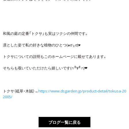
和風の庭の定番「トクサ」も実はツクシの仲間です。
凛とした姿で私の好きな植物のひとつ(๑ơ ₃ ơ)♥
トクサについての説明もこのホームページに載せてあります。
そちらも覗いていただけたら嬉しいです(∩╹∀╹∩)❤
トクサ（砥草・木賊）→
https://www.dsgarden.jp/product-detail/tokusa-20
2005/
ブログ一覧に戻る