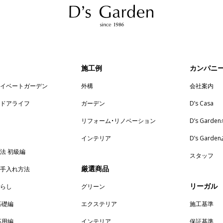
施工例
カンパニ
ライベートガーデン
外構
会社案内
トドアライフ
ガーデン
D’s Casa
リフォーム・リノベーション
D’s Garde
インテリア
D’s Gard
法 初級編
スタッフ
厳選商品
お手入れ方法
リーガル
暮らし
グリーン
基礎編
エクステリア
施工基準
応用編
インテリア
保証基準