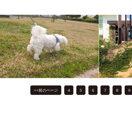
<<前のページ
4
5
6
7
8
9