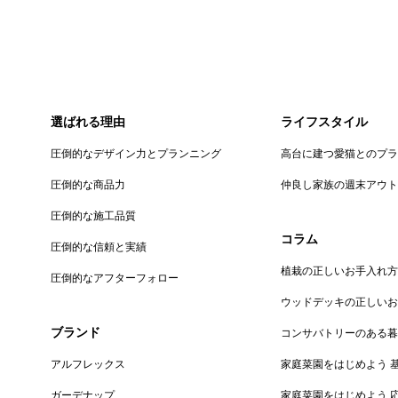
選ばれる理由
ライフスタイル
圧倒的なデザイン力とプランニング
高台に建つ愛猫とのプ
圧倒的な商品力
仲良し家族の週末アウ
圧倒的な施工品質
コラム
圧倒的な信頼と実績
植栽の正しいお手入れ方
圧倒的なアフターフォロー
ウッドデッキの正しい
ブランド
コンサバトリーのある
アルフレックス
家庭菜園をはじめよう 
ガーデナップ
家庭菜園をはじめよう 