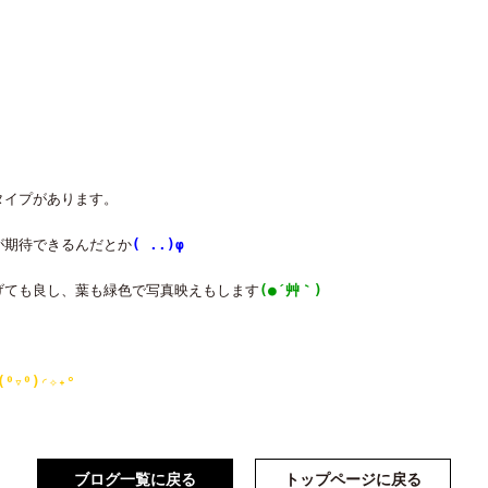
タイプがあります。
が期待できるんだとか
( ..)φ
げても良し、葉も緑色で写真映えもします
(●´艸｀)
(⁰▿⁰)◜✧˖°
ブログ一覧に戻る
トップページに戻る