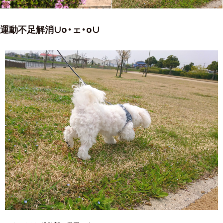
運動不足解消∪o・ェ・o∪