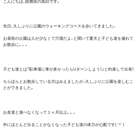
こんにちは、総務部の黒田です。
先日、久しぶりに公園のウォーキングコースを歩いてきました。
お昼前の公園は人が少なくて穴場だよ、と聞いて愛犬と子ども達を連れて
お散歩に。。。
子ども達とは「駐車場に車が多かったらUターンしよう！」と約束して出発！
ちらほらとお散歩している方はみえましたが、久しぶりに公園を楽しむこ
とができました。
お友達と遊べなくなって１ヶ月以上。。。
外にほとんど出ることがなくなった子ども達の体力が心配です( ´^` )