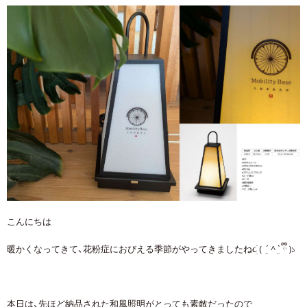
こんにちは
暖かくなってきて、花粉症におびえる季節がやってきましたね૮ֺׅ ( ܸ ´ ^ ܸ` ྀི )১
本日は、先ほど納品された和風照明がとっても素敵だったので