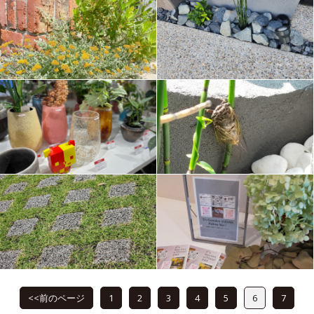
<<前のページ
1
2
3
4
5
6
7