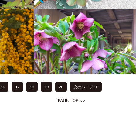
16
17
18
19
20
次のページ>>
PAGE TOP >>>