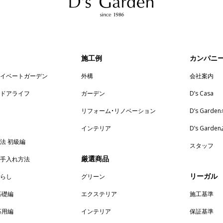
施工例
カンパニ
ライベートガーデン
外構
会社案内
トドアライフ
ガーデン
D’s Casa
リフォーム・リノベーション
D’s Garde
インテリア
D’s Gard
法 初級編
スタッフ
厳選商品
お手入れ方法
リーガル
暮らし
グリーン
基礎編
エクステリア
施工基準
応用編
インテリア
保証基準