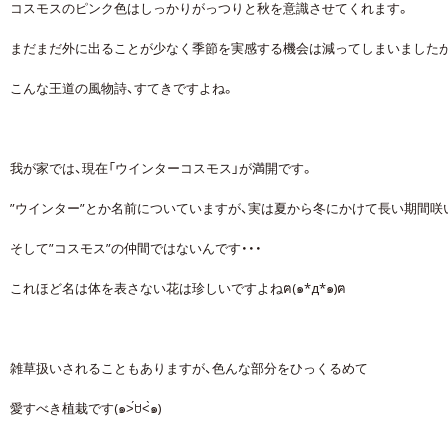
コスモスのピンク色はしっかりがっつりと秋を意識させてくれます。
まだまだ外に出ることが少なく季節を実感する機会は減ってしまいましたが
こんな王道の風物詩、すてきですよね。
我が家では、現在「ウインターコスモス」が満開です。
”ウインター”とか名前についていますが、実は夏から冬にかけて長い期間咲
そして”コスモス”の仲間ではないんです・・・
これほど名は体を表さない花は珍しいですよねฅ(๑*д*๑)ฅ
雑草扱いされることもありますが、色んな部分をひっくるめて
愛すべき植栽です(๑˃́ꇴ˂̀๑)