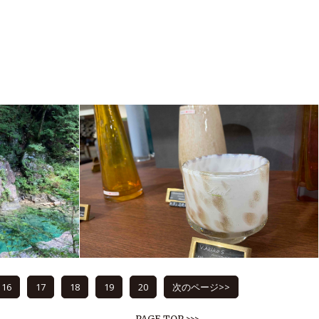
16
17
18
19
20
次のページ>>