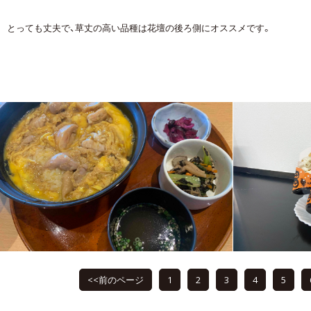
とっても丈夫で、草丈の高い品種は花壇の後ろ側にオススメです。
<<前のページ
1
2
3
4
5