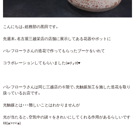
こんにちは、総務部の黒田です。
先週末、名古屋三越栄店の店舗に展示してある花器やポットに
パレフローラさんの造花で作ってもらったブーケをいれて
コラボレーションしてもらいました(๑ơ ₃ ơ)♥
パレフローラさんは同じ三越店の６階で、光触媒加工を施した造花を取り
扱っているお店です。
光触媒とは・・・難しいことはわかりませんが
光が当たると、空気中の諸々をきれいにしてくれる作用があるらしいです
ꉂꉂ(๑˃▿︎˂๑)