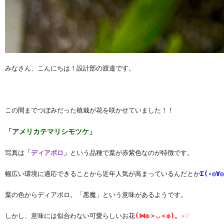
みなさん、こんにちは！設計部の渡邉です。
この間までつぼみだった植栽が花を咲かせていました！！
「アメリカテマリシモツケ」
写真は
「ディアボロ」
という品種で葉が赤紫色なのが特徴です。
幅広い環境に適応できることから近年人気が高まっているんだとか
Σ(-◎∀◎
葉の色からディアボロ。「悪魔」という意味があるようです。
しかし、意味には似合わない可愛らしいお花
(⋈◍＞◡＜◍)。✧♡