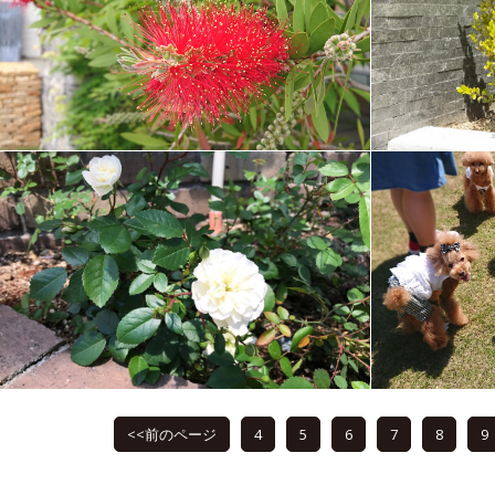
<<前のページ
4
5
6
7
8
9