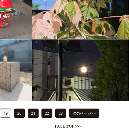
19
20
21
22
23
次のページ>>
PAGE TOP >>>